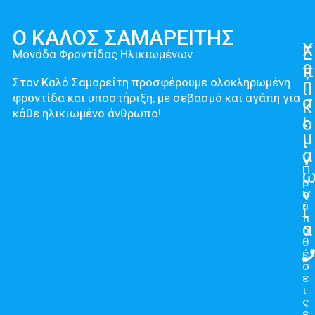
Ο ΚΑΛΟΣ ΣΑΜΑΡΕΙΤΗΣ
Χ
Ε
Μονάδα Φροντίδας Ηλικιωμένων
ρ
π
Στον Καλό Σαμαρείτη προσφέρουμε ολοκληρωμένη
ή
ι
φροντίδα και υποστήριξη, με σεβασμό και αγάπη για
σ
κ
κάθε ηλικιωμένο άνθρωπο!
ι
ο
μ
ι
α
ν
Π
ρ
ν
ο
ϋ
ί
π
α
ο
θ
έ
σ
ε
ι
ς
ε