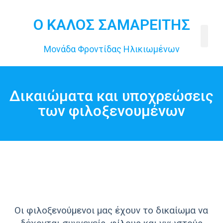
Ο ΚΑΛΟΣ ΣΑΜΑΡΕΙΤΗΣ
Μονάδα Φροντίδας Ηλικιωμένων
Σχετι
Δικαιώματα και υποχρεώσεις
των φιλοξενουμένων
Οι φιλοξενούμενοι μας έχουν το δικαίωμα να